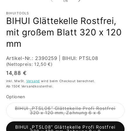
von
1
/
6
Modal
M
öffnen
öf
BIHUITOOLS
BIHUI Glättekelle Rostfrei,
mit großem Blatt 320 x 120
mm
SKU:
Artikel-Nr.: 2390259 | BIHUI: PTSL08
(Nettopreis: 12,50 €)
Normaler
14,88 €
Preis
inkl. MwSt.
Versand
wird beim Checkout berechnet.
Ab 150€ Versandkostenfrei.
Optionen
BIHUI „PTSL06“ Glättekelle Profi Rostfrei
Bald
320 x 120 mm, Zahnung 6 x 6
wieder
verfügbar
BIHUI „PTSL08“ Glättekelle Profi Rostfrei