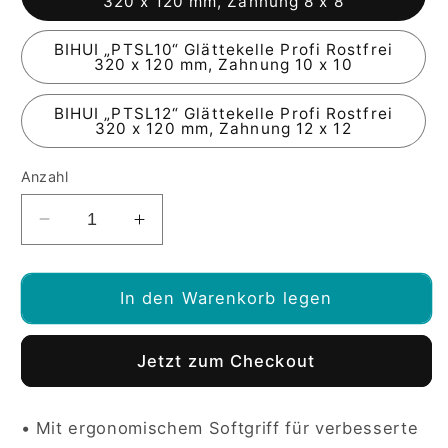
320 x 120 mm, Zahnung 8 x 8
BIHUI „PTSL10“ Glättekelle Profi Rostfrei
320 x 120 mm, Zahnung 10 x 10
BIHUI „PTSL12“ Glättekelle Profi Rostfrei
320 x 120 mm, Zahnung 12 x 12
Anzahl
Verringere
Erhöhe
die
die
Menge
Menge
für
für
In den Warenkorb legen
BIHUI
BIHUI
Glättekelle
Glättekelle
Jetzt zum Checkout
Rostfrei,
Rostfrei,
mit
mit
großem
großem
• Mit ergonomischem Softgriff für verbesserte
Blatt
Blatt