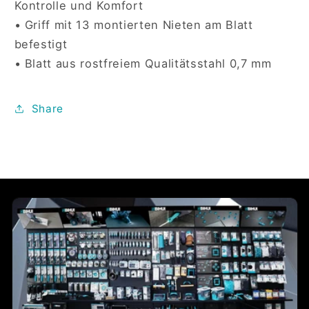
Kontrolle und Komfort​
320
320
x
x
• Griff mit 13 montierten Nieten am Blatt
120
120
befestigt​
mm
mm
• Blatt aus rostfreiem Qualitätsstahl 0,7 mm
Share