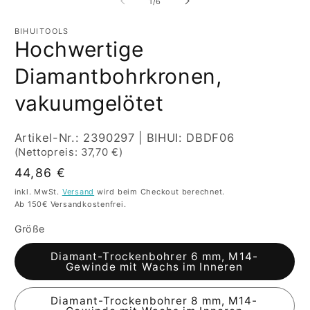
von
1
/
6
Modal
M
öffnen
öf
BIHUITOOLS
Hochwertige
Diamantbohrkronen,
vakuumgelötet
SKU:
Artikel-Nr.: 2390297 | BIHUI: DBDF06
(Nettopreis: 37,70 €)
Normaler
44,86 €
Preis
inkl. MwSt.
Versand
wird beim Checkout berechnet.
Ab 150€ Versandkostenfrei.
Größe
Diamant-Trockenbohrer 6 mm, M14-
Gewinde mit Wachs im Inneren
Diamant-Trockenbohrer 8 mm, M14-