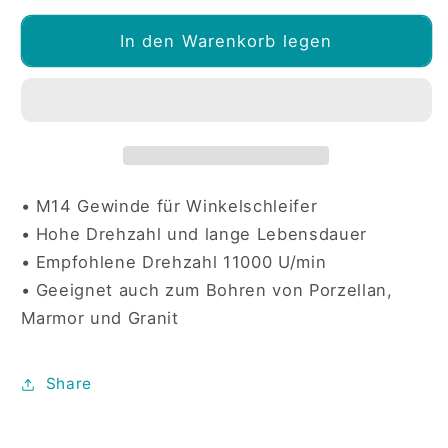
Menge
Menge
für
für
In den Warenkorb legen
Hochwertige
Hochwertige
Diamantbohrkronen,
Diamantbohrkronen,
vakuumgelötet
vakuumgelötet
• M14 Gewinde für Winkelschleifer
• Hohe Drehzahl und lange Lebensdauer
• Empfohlene Drehzahl 11000 U/min
• Geeignet auch zum Bohren von Porzellan,
Marmor und Granit
Share