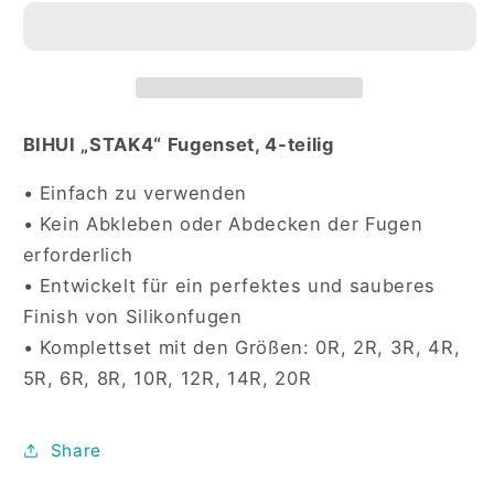
Fugenglätter-
Fugenglätter-
Set
Set
4-
4-
teilig
teilig
BIHUI „STAK4“ Fugenset, 4-teilig
• Einfach zu verwenden
• Kein Abkleben oder Abdecken der Fugen
erforderlich​
• Entwickelt für ein perfektes und sauberes
Finish von Silikonfugen​
• Komplettset mit den Größen: 0R, 2R, 3R, 4R,
5R, 6R, 8R, 10R, 12R, 14R, 20R
Share