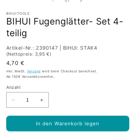
von
1
/
7
Modal
M
öffnen
öf
BIHUITOOLS
BIHUI Fugenglätter- Set 4-
teilig
SKU:
Artikel-Nr.: 2390147 | BIHUI: STAK4
(Nettopreis: 3,95 €)
Normaler
4,70 €
Preis
inkl. MwSt.
Versand
wird beim Checkout berechnet.
Ab 150€ Versandkostenfrei.
Anzahl
Verringere
Erhöhe
die
die
Menge
Menge
für
für
In den Warenkorb legen
BIHUI
BIHUI