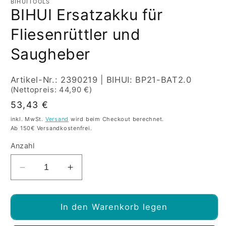
in
BIHUITOOLS
Modal
BIHUI Ersatzakku für
öffnen
Fliesenrüttler und
Saugheber
SKU:
Artikel-Nr.: 2390219 | BIHUI: BP21-BAT2.0
(Nettopreis: 44,90 €)
Normaler
53,43 €
Preis
inkl. MwSt.
Versand
wird beim Checkout berechnet.
Ab 150€ Versandkostenfrei.
Anzahl
Verringere
Erhöhe
die
die
Menge
Menge
für
für
In den Warenkorb legen
BIHUI
BIHUI