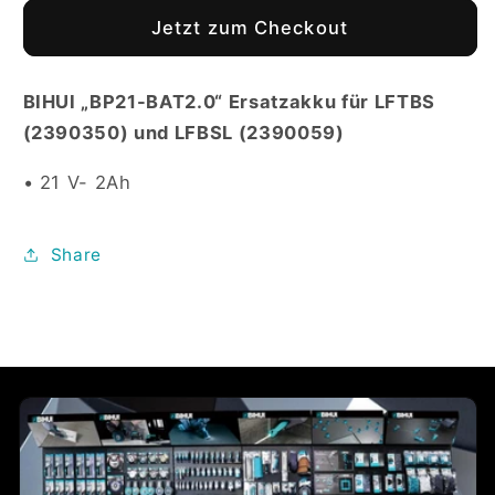
Ersatzakku
Ersatzakku
Jetzt zum Checkout
für
für
Fliesenrüttler
Fliesenrüttler
und
und
BIHUI „BP21-BAT2.0“ Ersatzakku für LFTBS​
Saugheber
Saugheber
(2390350) und LFBSL (2390059)
• 21 V- 2Ah
Share